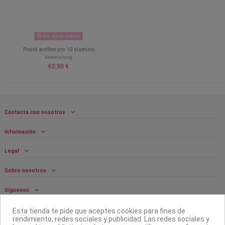
Sin stock online
Pincel acrílico pro 10 aluminio
Astonishing
62,90 €
Contacta con nosotros
Información
Legal
Sobre nosotros
Síguenos
Boletín
Esta tienda te pide que aceptes cookies para fines de
rendimiento, redes sociales y publicidad. Las redes sociales y