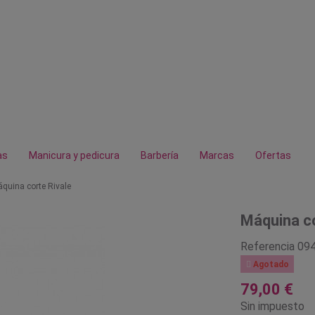
as
Manicura y pedicura
Barbería
Marcas
Ofertas
quina corte Rivale
Máquina co
Referencia
09

Agotado
79,00 €
Sin impuesto