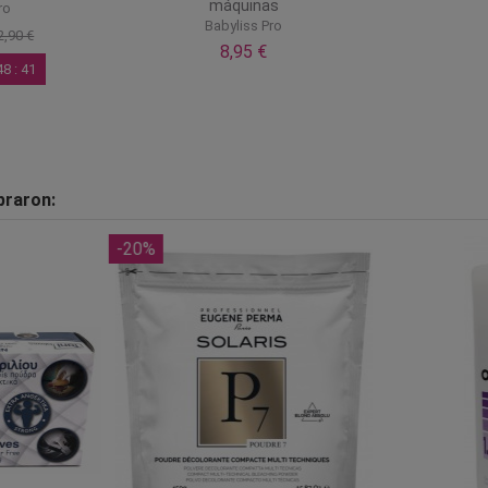
máquinas
ro
Babyliss Pro
2,90 €
8,95 €
48
:
39
praron:
-20%