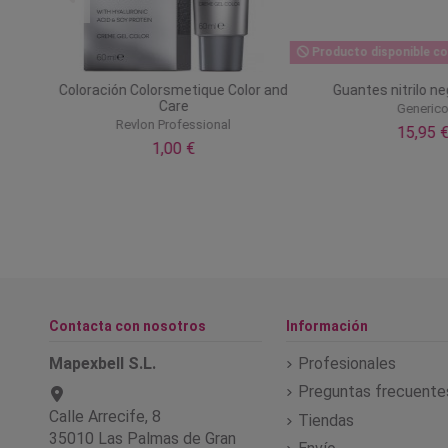
Producto disponible co
Coloración Colorsmetique Color and
Guantes nitrilo n
Spray
Care
Generic
ionnel
Revlon Professional
15,95 
1,00 €
Contacta con nosotros
Información
Mapexbell S.L.
Profesionales
Preguntas frecuente
Calle Arrecife, 8
Tiendas
35010 Las Palmas de Gran