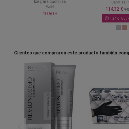
Ice para cuchillas
Babyliss P
Wahl
114,32 €
14
10,60 €
24
d.
05
:
Clientes que compraron este producto también com