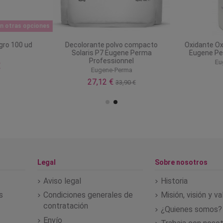
n otras opciones
egro 100 ud
Decolorante polvo compacto
Oxidante O
Solaris P7 Eugene Perma
Eugene Pe
o
Professionnel
Eu
€
Eugene-Perma
27,12 €
33,90 €
Legal
Sobre nosotros
Aviso legal
Historia
s
Condiciones generales de
Misión, visión y v
contratación
¿Quienes somos?
Envío