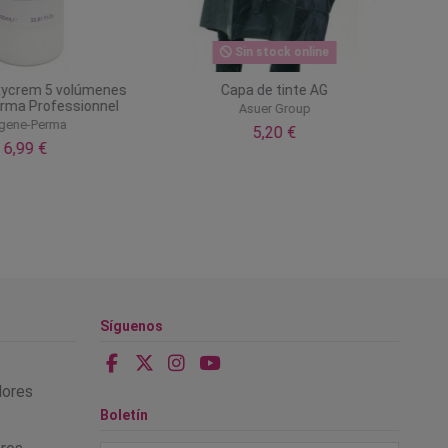
Sin stock online
xycrem 5 volúmenes
Capa de tinte AG
rma Professionnel
Asuer Group
gene-Perma
5,20 €
6,99 €
Síguenos
alores
Boletín