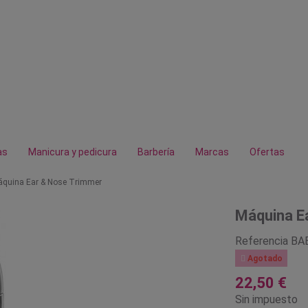
as
Manicura y pedicura
Barbería
Marcas
Ofertas
quina Ear & Nose Trimmer
Máquina E
Referencia
BA

Agotado
22,50 €
Sin impuesto