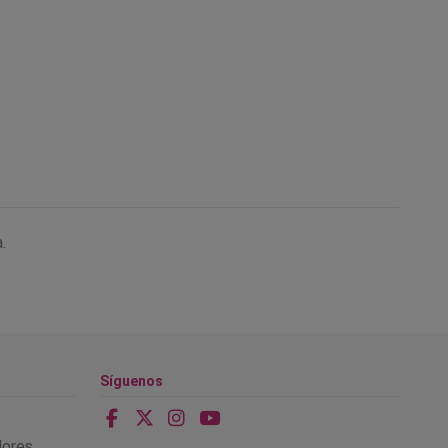
.
Síguenos
alores