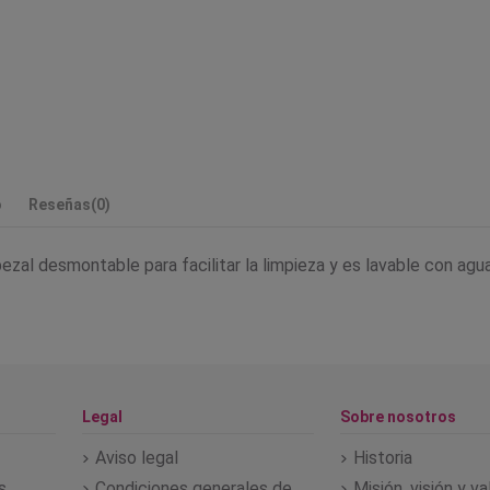
o
Reseñas
(0)
bezal desmontable para facilitar la limpieza y es lavable con agua
Legal
Sobre nosotros
Aviso legal
Historia
s
Condiciones generales de
Misión, visión y v