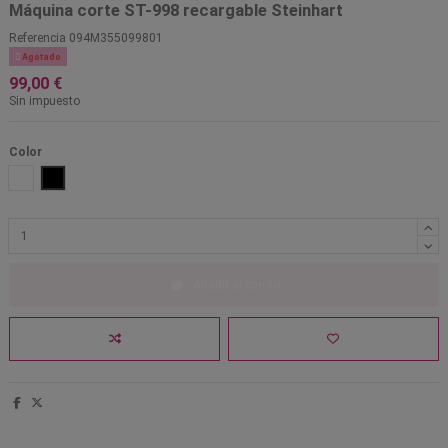
Máquina corte ST-998 recargable Steinhart
Referencia
094M355099801

Agotado
99,00 €
Sin impuesto
Color
Blanco
Negro
Añadir al carrito