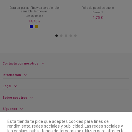
Cera en perlas Finewax cerapiel piel
Rollo de papel de cuello
sensible Termowax
Eurostil
Beauty Image
1,75 €
14,70 €
Contacta con nosotros
Información
Legal
Sobre nosotros
Síguenos
Boletín
Esta tienda te pide que aceptes cookies para fines de
rendimiento, redes sociales y publicidad. Las redes sociales y
las cookies publicitarias de terceros se utilizan para ofrecerte