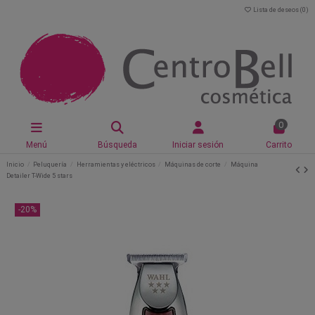
Lista de deseos (
0
)
0
Menú
Búsqueda
Iniciar sesión
Carrito
Inicio
Peluquería
Herramientas y eléctricos
Máquinas de corte
Máquina
Detailer T-Wide 5 stars
-20%