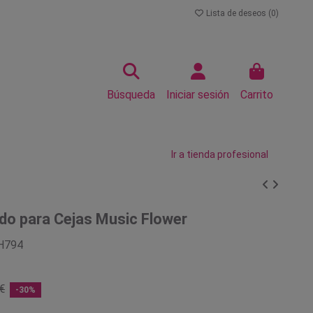
Lista de deseos (
0
)
Búsqueda
Iniciar sesión
Carrito
Ir a tienda profesional
ido para Cejas Music Flower
H794
€
-30%