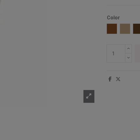
Color
Marrón
Marrón