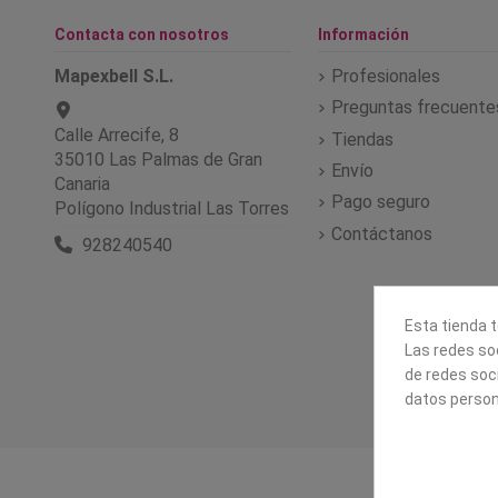
Contacta con nosotros
Información
Mapexbell S.L.
Profesionales
Preguntas frecuente
Calle Arrecife, 8
Tiendas
35010 Las Palmas de Gran
Envío
Canaria
Pago seguro
Polígono Industrial Las Torres
Contáctanos
928240540
Esta tienda t
Las redes soc
de redes soc
datos person