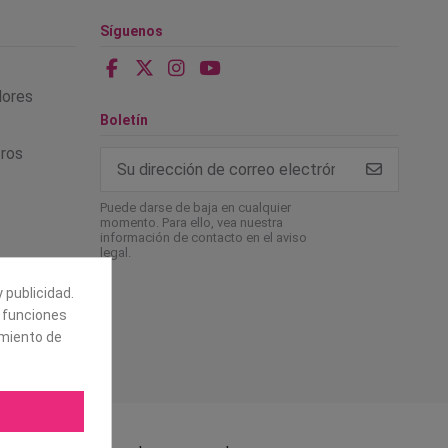
Síguenos
alores
Boletín
tros
Puede darse de baja en cualquier
momento. Para ello, vea nuestra
información de contacto en el aviso
legal.
 publicidad.
e funciones
amiento de