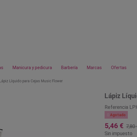
as
Manicura y pedicura
Barbería
Marcas
Ofertas
Lápiz Líquido para Cejas Music Flower
Lápiz Líqu
Referencia
LP

Agotado
5,46 €
7,80 
Sin impuesto