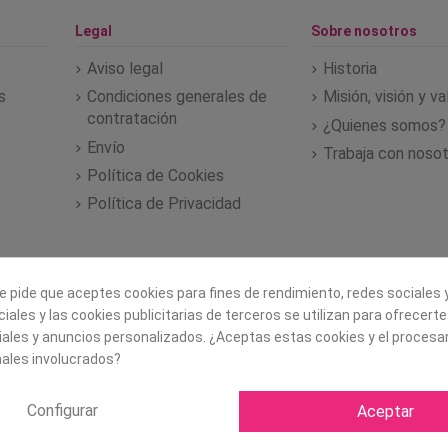
Legal
Sobre nosotros
Aviso legal
Historia
s
Condiciones generales de
Misión, visión y v
contratación
¿Quienes somos?
Envío
Trabaja con noso
Política de Cookies
Política de Privacidad
e pide que aceptes cookies para fines de rendimiento, redes sociales y
iales y las cookies publicitarias de terceros se utilizan para ofrecert
iales y anuncios personalizados. ¿Aceptas estas cookies y el proces
ales involucrados?
Configurar
Aceptar