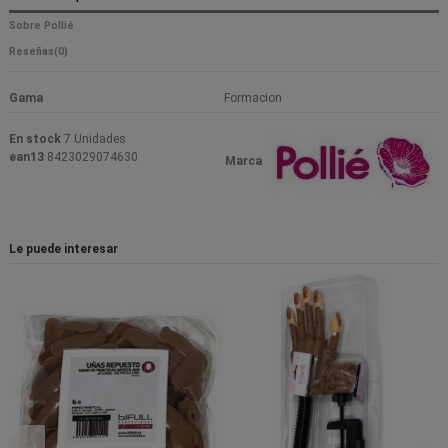
Sobre Pollié
Reseñas
(0)
Gama
Formacion
En stock
7 Unidades
ean13
8423029074630
Marca
Le puede interesar