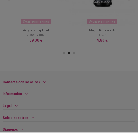
Sin stock online
Sin stock online
Acrylic sample kit
Magic Remover de
Astonishing
Elixir
39,00 €
9,80 €
Contacta con nosotros
Información
Legal
Sobre nosotros
Síguenos