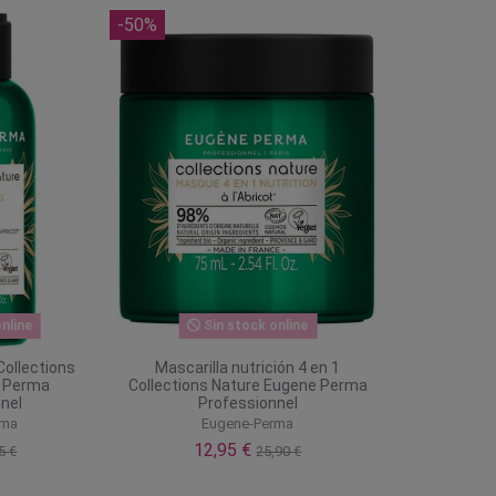
-50%
nline
Sin stock online
Collections
Mascarilla nutrición 4 en 1
e Perma
Collections Nature Eugene Perma
nel
Professionnel
rma
Eugene-Perma
12,95 €
5 €
25,90 €