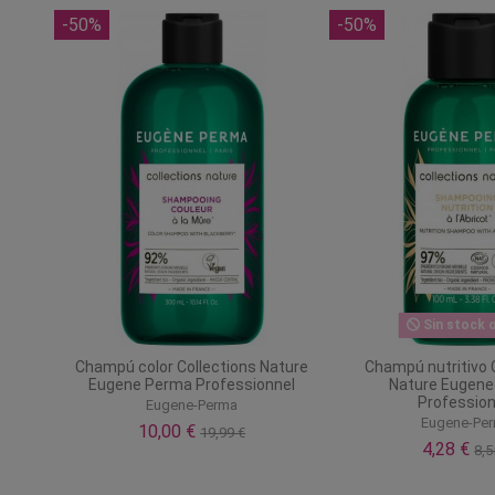
-50%
-50%
Sin stock o
Champú color Collections Nature
Champú nutritivo 
Eugene Perma Professionnel
Nature Eugen
Profession
Eugene-Perma
Eugene-Pe
10,00 €
19,99 €
4,28 €
8,5