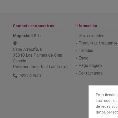
Contacta con nosotros
Información
Mapexbell S.L.
Profesionales
Preguntas frecuente
Calle Arrecife, 8
Tiendas
35010 Las Palmas de Gran
Envío
Canaria
Pago seguro
Polígono Industrial Las Torres
Contáctanos
928240540
Esta tienda t
Las redes soc
de redes soc
datos person