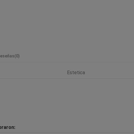
eseñas
(0)
Estetica
praron: