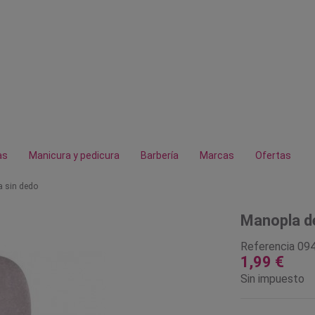
as
Manicura y pedicura
Barbería
Marcas
Ofertas
a sin dedo
Manopla de
Referencia
09
1,99 €
Sin impuesto