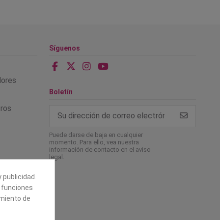
Síguenos
alores
Boletín
tros
Puede darse de baja en cualquier
momento. Para ello, vea nuestra
información de contacto en el aviso
legal.
 publicidad.
e funciones
amiento de