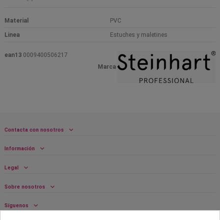
Material
PVC
Linea
Estuches y maletines
ean13
0009400506217
Marca
Contacta con nosotros
Información
Legal
Sobre nosotros
Síguenos