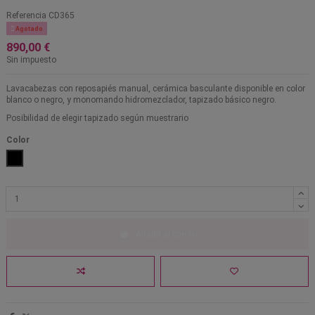
Referencia
CD365

Agotado
890,00 €
Sin impuesto
Lavacabezas con reposapiés manual, cerámica basculante disponible en color
blanco o negro, y monomando hidromezclador, tapizado básico negro.
Posibilidad de elegir tapizado según muestrario
Color
Negro
Añadir al carrito