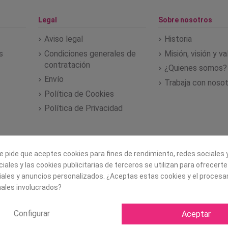
Legal
Sobre nosotros
Aviso legal
Historia
s
Condiciones generales de
Misión, visión y v
contratación
¿Quienes somos?
Envío
Trabaja con noso
Política de Cookies
Política de Privacidad
e pide que aceptes cookies para fines de rendimiento, redes sociales y
iales y las cookies publicitarias de terceros se utilizan para ofrecert
iales y anuncios personalizados. ¿Aceptas estas cookies y el proces
ales involucrados?
Configurar
Aceptar