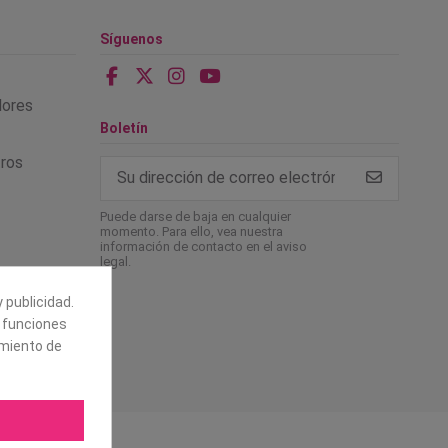
Síguenos
alores
Boletín
tros
Puede darse de baja en cualquier
momento. Para ello, vea nuestra
información de contacto en el aviso
legal.
 publicidad.
e funciones
amiento de