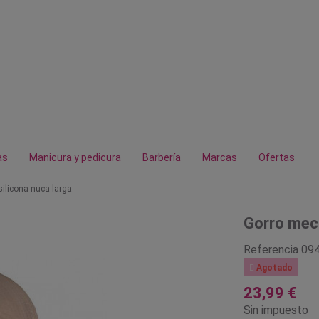
as
Manicura y pedicura
Barbería
Marcas
Ofertas
silicona nuca larga
Gorro mech
Referencia
09

Agotado
23,99 €
Sin impuesto