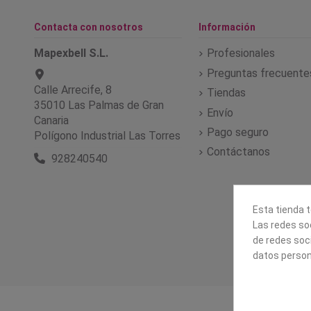
Contacta con nosotros
Información
Mapexbell S.L.
Profesionales
Preguntas frecuente
Calle Arrecife, 8
Tiendas
35010 Las Palmas de Gran
Envío
Canaria
Pago seguro
Polígono Industrial Las Torres
Contáctanos
928240540
Esta tienda t
Las redes soc
de redes soc
datos person