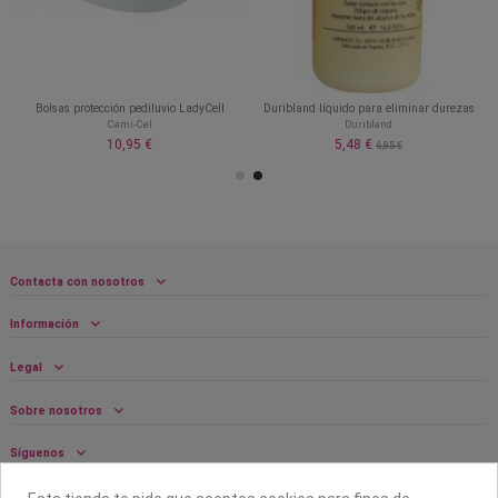
Bolsas protección pediluvio LadyCell
Duribland líquido para eliminar durezas
Cami-Cel
Duribland
10,95 €
5,48 €
6,85 €
Contacta con nosotros
Información
Legal
Sobre nosotros
Síguenos
Boletín