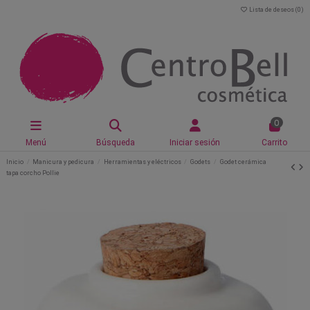
Lista de deseos (
0
)
0
Menú
Búsqueda
Iniciar sesión
Carrito
Inicio
Manicura y pedicura
Herramientas y eléctricos
Godets
Godet cerámica
tapa corcho Pollie