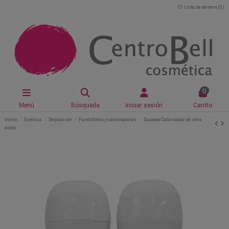
Lista de deseos (
0
)
0
Menú
Búsqueda
Iniciar sesión
Carrito
Inicio
Estética
Depilación
Fundidores y calentadores
Duowax Calentador de cera
doble