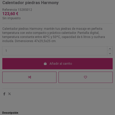
Calentador piedras Harmony
Referencia
1528S012
123,60 €
Sin impuesto
Calentador piedras Harmony: mantén tus piedras de masaje en perfecta
temperatura con este compacto y práctico calentador. Pantalla digital,
temperatura constante entre 40ºC y 50ºC, capacidad de 6 litros y cuchara
incluida. Dimensiones 47x29,5x25 cm.
Añadir al carrito
Descripción