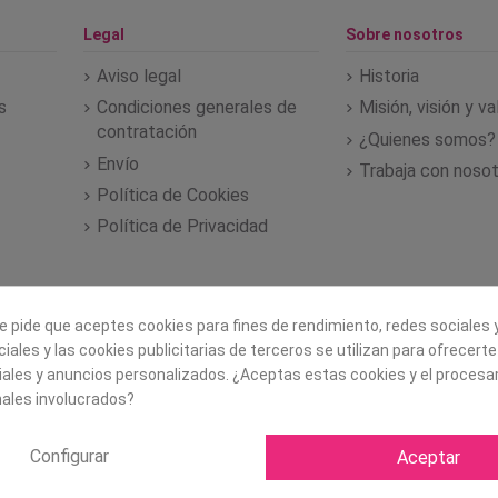
Legal
Sobre nosotros
Aviso legal
Historia
s
Condiciones generales de
Misión, visión y v
contratación
¿Quienes somos?
Envío
Trabaja con noso
Política de Cookies
Política de Privacidad
e pide que aceptes cookies para fines de rendimiento, redes sociales y
iales y las cookies publicitarias de terceros se utilizan para ofrecert
iales y anuncios personalizados. ¿Aceptas estas cookies y el proces
ales involucrados?
Configurar
Aceptar