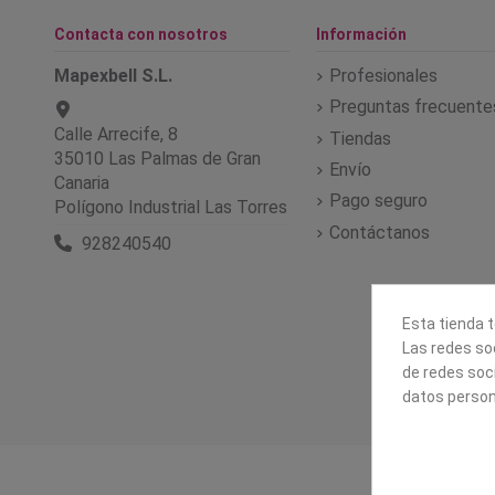
Contacta con nosotros
Información
Mapexbell S.L.
Profesionales
Preguntas frecuente
Calle Arrecife, 8
Tiendas
35010 Las Palmas de Gran
Envío
Canaria
Pago seguro
Polígono Industrial Las Torres
Contáctanos
928240540
Esta tienda t
Las redes soc
de redes soc
datos person