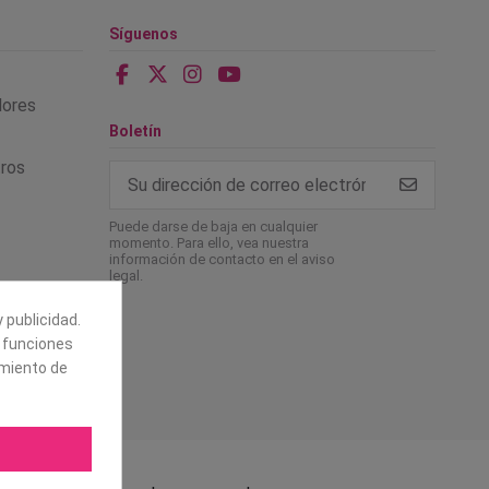
Síguenos
alores
Boletín
tros
Puede darse de baja en cualquier
momento. Para ello, vea nuestra
información de contacto en el aviso
legal.
 publicidad.
e funciones
amiento de