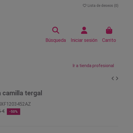
Lista de deseos (
0
)
Búsqueda
Iniciar sesión
Carrito
Ir a tienda profesional
 camilla tergal
4XF1203452AZ
5 €
-50%