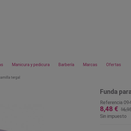
as
Manicura y pedicura
Barbería
Marcas
Ofertas
amilla tergal
Funda para
Referencia
09
8,48 €
16,9
Sin impuesto