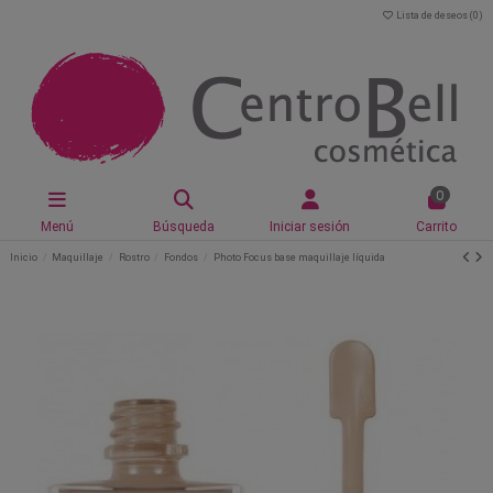
Lista de deseos (
0
)
0
Menú
Búsqueda
Iniciar sesión
Carrito
Inicio
Maquillaje
Rostro
Fondos
Photo Focus base maquillaje líquida