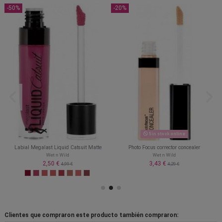
-50%
-20%
Sin stock online
Labial Megalast Liquid Catsuit Matte
Photo Focus corrector concealer
Wet n Wild
Wet n Wild
2,50 €
3,43 €
4,99 €
4,29 €
Clientes que compraron este producto también compraron: