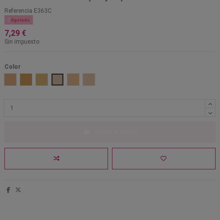
Referencia
E363C

Agotado
7,29 €
Sin impuesto
Color
Classic beige
Desert Beige
Golden beige
Nude ivory
Soft beige
Soft ivory
Añadir al carrito