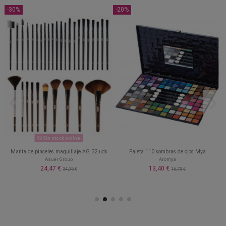
-30%
-20%
s
Sin stock online
Manta de pinceles maquillaje AG 32 uds
Paleta 110 sombras de ojos Mya
Asuer Group
Aromya
24,47 €
13,40 €
34,95 €
16,75 €