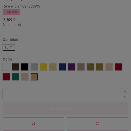
Referencia
1637C00W5

Agotado
7,68 €
Sin impuesto
Cantidad
15 ml
Color
001 Blanco
1001 Marrón
101 Negro
701 Plata perlado
Amarillo 203
Amarillo muerto 1521
Azul 301
Lila 601
Marrón OA
Oro 705
Oro perlado 702
Pálido PF
Rojo 50
Rojo 505
Verde 401
W1
W5
Añadir al carrito