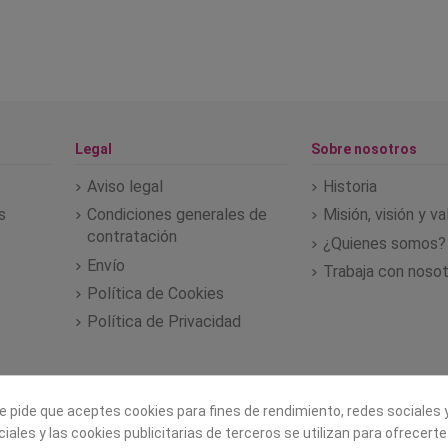
Legal
Sobre nosotros
Aviso legal
Historia
s
Condiciones generales de
Misión, visión y v
contratación
¿Quienes somos?
Envío
Trabaja con noso
Política de Cookies
Política de Privacidad
e pide que aceptes cookies para fines de rendimiento, redes sociales y
iales y las cookies publicitarias de terceros se utilizan para ofrecert