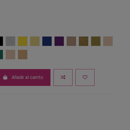
arrón
101 Negro
701 Plata perlado
Amarillo 203
Amarillo muerto 1521
Azul 301
Lila 601
Marrón OA
Oro 705
Oro perlado 702
Pálido PF
05
Verde 401
W1
W5
Añadir al carrito