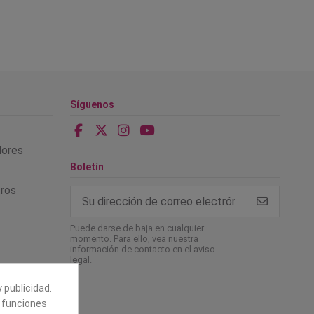
Síguenos
alores
Boletín
tros
Puede darse de baja en cualquier
momento. Para ello, vea nuestra
información de contacto en el aviso
legal.
 publicidad.
e funciones