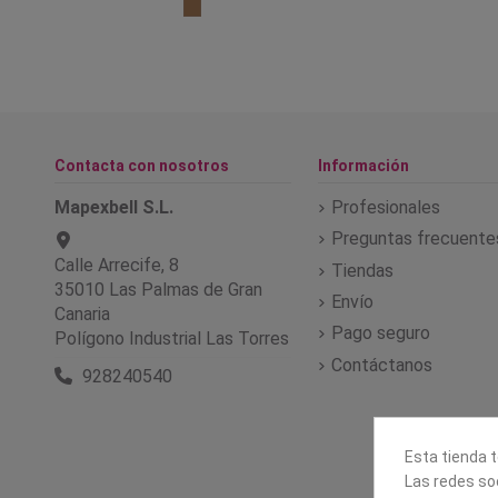
Contacta con nosotros
Información
Mapexbell S.L.
Profesionales
Preguntas frecuente
Calle Arrecife, 8
Tiendas
35010 Las Palmas de Gran
Envío
Canaria
Pago seguro
Polígono Industrial Las Torres
Contáctanos
928240540
Esta tienda t
Las redes soc