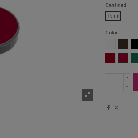
Cantidad
15 ml
Color
001 Blanco
1001 M
Rojo 501
Rojo 5