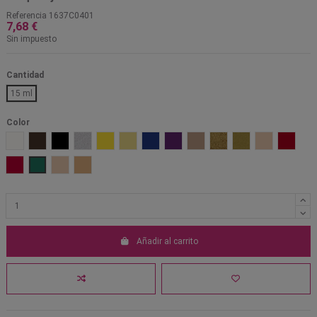
Referencia
1637C0401
7,68 €
Sin impuesto
Cantidad
15 ml
Color
001 Blanco
1001 Marrón
101 Negro
701 Plata perlado
Amarillo 203
Amarillo muerto 1521
Azul 301
Lila 601
Marrón OA
Oro 705
Oro perlado 702
Pálido PF
Rojo 50
Rojo 505
Verde 401
W1
W5
Añadir al carrito