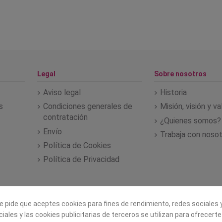
Legal
Sobre nosotros
Aviso legal
Historia
s
Condiciones generales de
Misión, visión y v
contratación
¿Quienes somos?
Envío
Trabaja con noso
Política de Cookies
Política de Privacidad
e pide que aceptes cookies para fines de rendimiento, redes sociales y
iales y las cookies publicitarias de terceros se utilizan para ofrecert