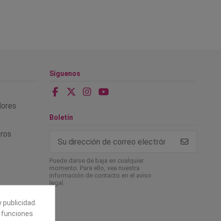
Síguenos
alores
Boletín
tros
Puede darse de baja en cualquier
momento. Para ello, vea nuestra
información de contacto en el aviso
legal.
 publicidad.
e funciones