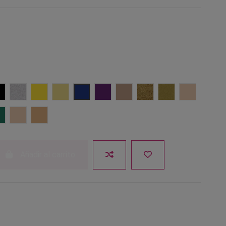
arrón
101 Negro
701 Plata perlado
Amarillo 203
Amarillo muerto 1521
Azul 301
Lila 601
Marrón OA
Oro 705
Oro perlado 702
Pálido PF
05
Verde 401
W1
W5
Añadir al carrito