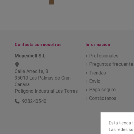
Contacta con nosotros
Información
Mapexbell S.L.
Profesionales
Preguntas frecuente
Calle Arrecife, 8
Tiendas
35010 Las Palmas de Gran
Envío
Canaria
Pago seguro
Polígono Industrial Las Torres
Contáctanos
928240540
Esta tienda t
Las redes soc