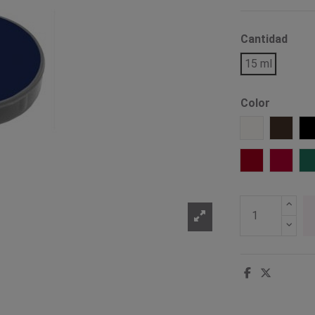
Cantidad
15 ml
Color
001 Blanco
1001 M
Rojo 501
Rojo 5