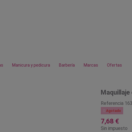
as
Manicura y pedicura
Barbería
Marcas
Ofertas
Maquillaje
Referencia
16

Agotado
7,68 €
Sin impuesto