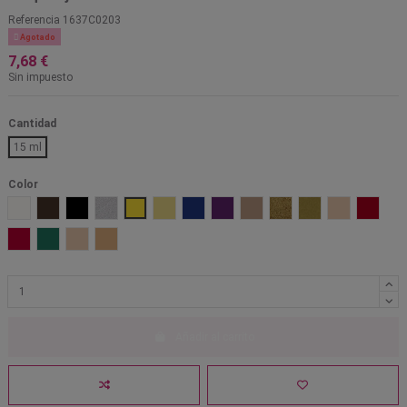
Referencia
1637C0203

Agotado
7,68 €
Sin impuesto
Cantidad
15 ml
Color
001 Blanco
1001 Marrón
101 Negro
701 Plata perlado
Amarillo 203
Amarillo muerto 1521
Azul 301
Lila 601
Marrón OA
Oro 705
Oro perlado 702
Pálido PF
Rojo 50
Rojo 505
Verde 401
W1
W5
Añadir al carrito