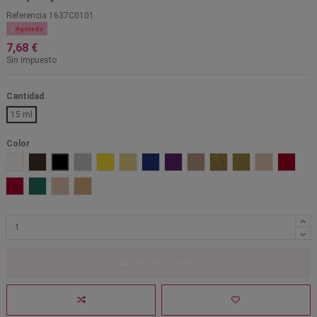
Referencia
1637C0101

Agotado
7,68 €
Sin impuesto
Cantidad
15 ml
Color
001 Blanco
1001 Marrón
101 Negro
701 Plata perlado
Amarillo 203
Amarillo muerto 1521
Azul 301
Lila 601
Marrón OA
Oro 705
Oro perlado 702
Pálido PF
Rojo 50
Rojo 505
Verde 401
W1
W5
Añadir al carrito