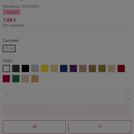
Referencia
1637C0001

Agotado
7,68 €
Sin impuesto
Cantidad
15 ml
Color
001 Blanco
1001 Marrón
101 Negro
701 Plata perlado
Amarillo 203
Amarillo muerto 1521
Azul 301
Lila 601
Marrón OA
Oro 705
Oro perlado 702
Pálido PF
Rojo 50
Rojo 505
Verde 401
W1
W5
Añadir al carrito