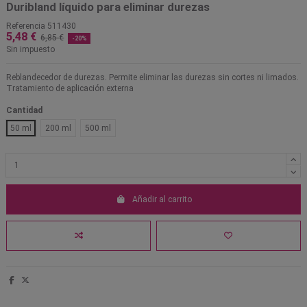
Duribland líquido para eliminar durezas
Referencia
511430
5,48 €
6,85 €
-20%
Sin impuesto
Reblandecedor de durezas. Permite eliminar las durezas sin cortes ni limados.
Tratamiento de aplicación externa
Cantidad
50 ml
200 ml
500 ml
Añadir al carrito