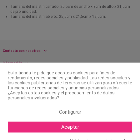
Tamaño del maletín cerrado: 25,5cm de ancho x 8cm de alto x 21,5cm
de profundidad.
Tamaño del maletín abierto: 25,5cm x 21,5cm x 19,5cm.
Contacta con nosotros
Información
Esta tienda te pide que aceptes cookies para fines de
Legal
rendimiento, redes sociales y publicidad. Las redes sociales y
las cookies publicitarias de terceros se utilizan para ofrecerte
Sobre nosotros
funciones de redes sociales y anuncios personalizados.
¿Aceptas estas cookies y el procesamiento de datos
personales involucrados?
Síguenos
Configurar
Boletín
Aceptar