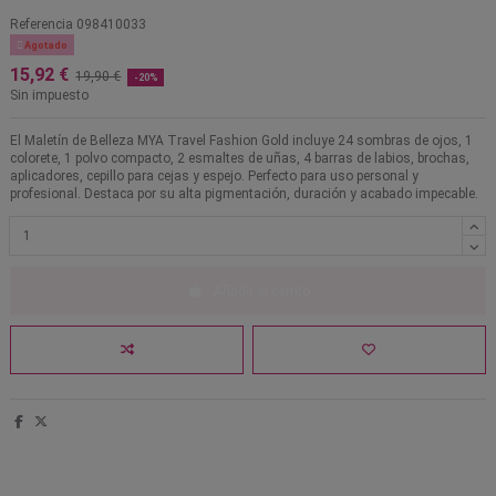
Referencia
098410033

Agotado
15,92 €
19,90 €
-20%
Sin impuesto
El Maletín de Belleza MYA Travel Fashion Gold incluye 24 sombras de ojos, 1
colorete, 1 polvo compacto, 2 esmaltes de uñas, 4 barras de labios, brochas,
aplicadores, cepillo para cejas y espejo. Perfecto para uso personal y
profesional. Destaca por su alta pigmentación, duración y acabado impecable.
Añadir al carrito