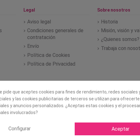
Legal
Sobre nosotros
Aviso legal
Historia
s
Condiciones generales de
Misión, visión y v
contratación
¿Quienes somos?
Envío
Trabaja con noso
Política de Cookies
Política de Privacidad
e pide que aceptes cookies para fines de rendimiento, redes sociales y
iales y las cookies publicitarias de terceros se utilizan para ofrecert
iales y anuncios personalizados. ¿Aceptas estas cookies y el proces
ales involucrados?
Configurar
Aceptar