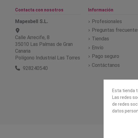
Contacta con nosotros
Información
Mapexbell S.L.
Profesionales
Preguntas frecuente
Calle Arrecife, 8
Tiendas
35010 Las Palmas de Gran
Envío
Canaria
Pago seguro
Polígono Industrial Las Torres
Contáctanos
928240540
Esta tienda t
Las redes soc
de redes soc
datos person