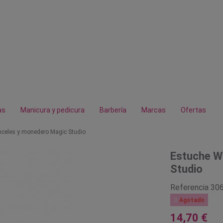
as
Manicura y pedicura
Barbería
Marcas
Ofertas
inceles y monedero Magic Studio
Estuche Wi
Studio
Referencia
30

Agotado
14,70 €