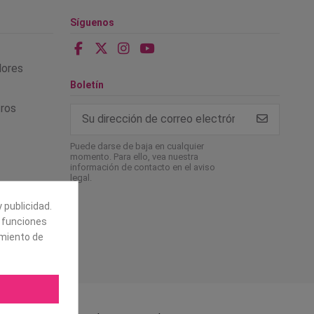
Síguenos
alores
Boletín
tros
Puede darse de baja en cualquier
momento. Para ello, vea nuestra
información de contacto en el aviso
legal.
 publicidad.
e funciones
amiento de