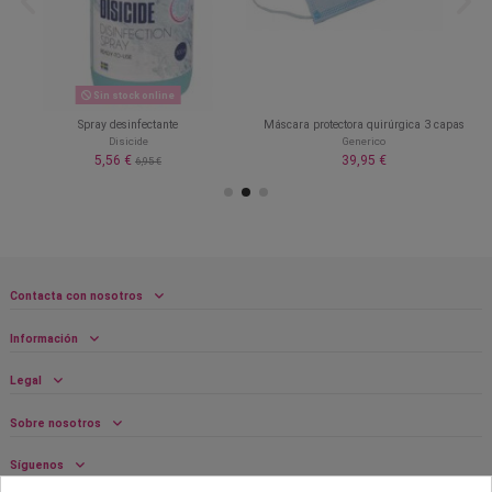
Sin stock online
Spray desinfectante
Máscara protectora quirúrgica 3 capas
Disicide
Generico
5,56 €
39,95 €
6,95 €
Contacta con nosotros
Información
Legal
Sobre nosotros
Síguenos