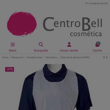
Lista de deseos (
0
)
0
Menú
Búsqueda
Iniciar sesión
Carrito
Inicio
Peluquería
Complementos
Delantales
Delantal de plástico KLMED
-30%