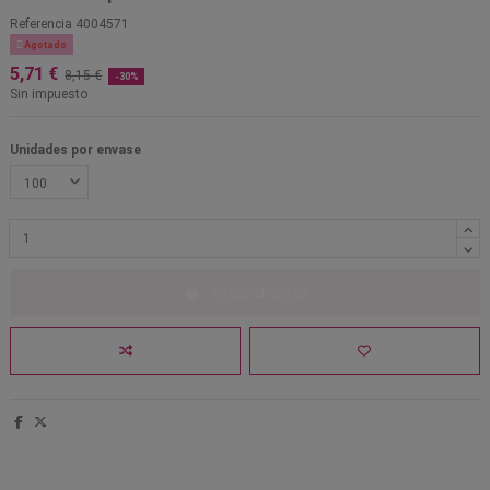
Referencia
4004571

Agotado
5,71 €
8,15 €
-30%
Sin impuesto
Unidades por envase
Añadir al carrito