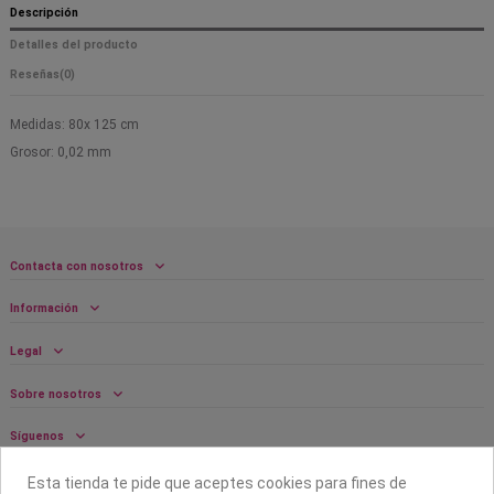
Descripción
Detalles del producto
Reseñas
(0)
Medidas: 80x 125 cm
Grosor: 0,02 mm
Contacta con nosotros
Información
Legal
Sobre nosotros
Síguenos
Boletín
Esta tienda te pide que aceptes cookies para fines de