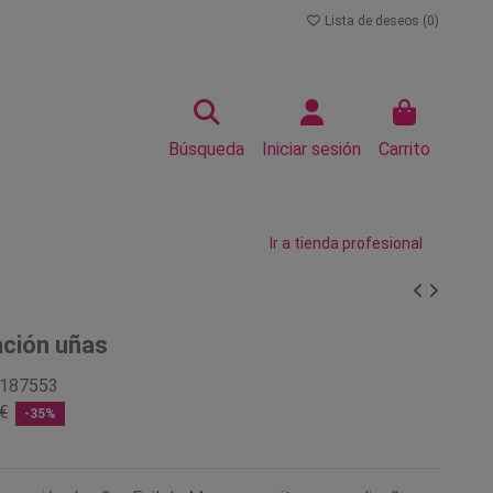
Lista de deseos (
0
)
Búsqueda
Iniciar sesión
Carrito
Ir a tienda profesional
ación uñas
187553
€
-35%