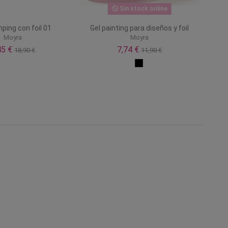
Sin stock online
ping con foil 01
Gel painting para diseños y foil
Moyra
Moyra
45 €
7,74 €
18,90 €
11,90 €