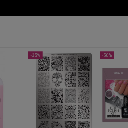
-35%
-50%