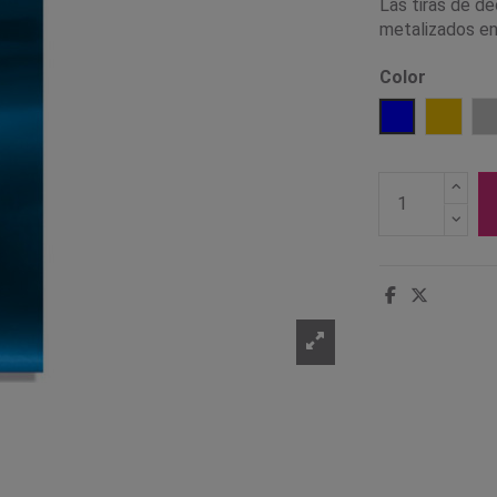
Las tiras de d
metalizados en
Color
Azul
Oro