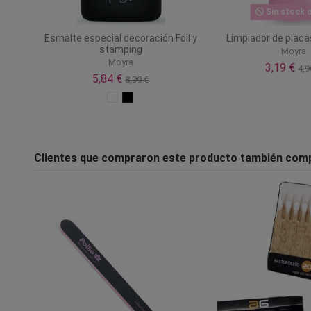
Sin stock o
Esmalte especial decoración Foil y
Limpiador de plac
stamping
Moyra
Moyra
3,19 €
4,9
5,84 €
8,99 €
Clientes que compraron este producto también com