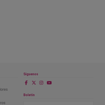
Síguenos
alores
Boletín
tros