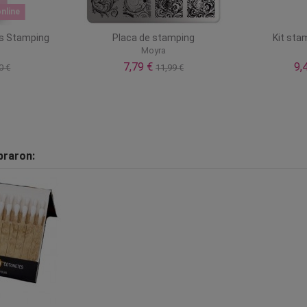
nline
as Stamping
Placa de stamping
Kit stam
Moyra
7,79 €
9,
0 €
11,99 €
praron: