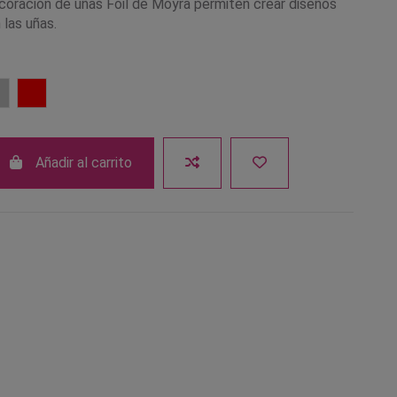
ecoración de uñas Foil de Moyra permiten crear diseños
 las uñas.
Plata
Rojo
Añadir al carrito