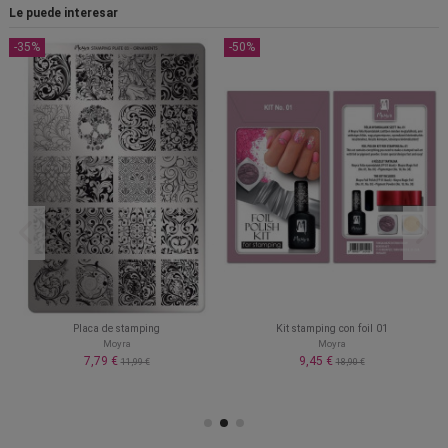
Le puede interesar
-35%
-50%
Placa de stamping
Kit stamping con foil 01
Moyra
Moyra
7,79 €
9,45 €
11,99 €
18,90 €