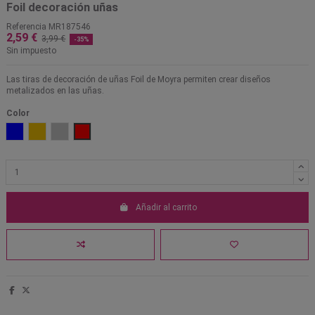
Foil decoración uñas
Referencia
MR187546
2,59 €
3,99 €
-35%
Sin impuesto
Las tiras de decoración de uñas Foil de Moyra permiten crear diseños
metalizados en las uñas.
Color
Azul
Oro
Plata
Rojo
Añadir al carrito