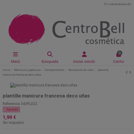
Lista de deseos (
0
)
0
Menú
Búsqueda
Iniciar sesión
Carrito
Inicio
Manicura y pedicura
Complementos
Decoración de uñas
plantilla
manicura francesa deco uñas
plantilla manicura francesa deco uñas
Referencia
343PL022

Agotado
1,99 €
Sin impuesto