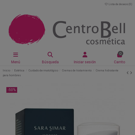
Lista de deseos (
0
)
0
Menú
Búsqueda
Iniciar sesión
Carrito
Inicio
Estética
Cuidado dermatológico
Cremas de tratamiento
Crema hidratante
para hombres
-50%