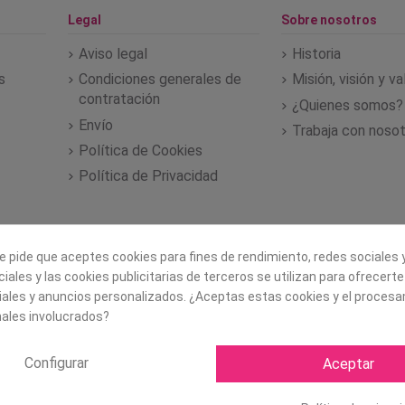
Legal
Sobre nosotros
Aviso legal
Historia
s
Condiciones generales de
Misión, visión y v
contratación
¿Quienes somos?
Envío
Trabaja con noso
Política de Cookies
Política de Privacidad
e pide que aceptes cookies para fines de rendimiento, redes sociales y
iales y las cookies publicitarias de terceros se utilizan para ofrecert
iales y anuncios personalizados. ¿Aceptas estas cookies y el proces
ales involucrados?
Configurar
Aceptar
Copyright ©
2026 Mapexbell S