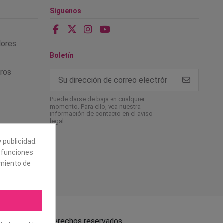
Síguenos
alores
Boletín
tros
Puede darse de baja en cualquier
momento. Para ello, vea nuestra
información de contacto en el aviso
legal.
 publicidad.
e funciones
amiento de
.L. Todos los derechos reservados.