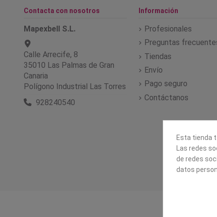
Contacta con nosotros
Información
Mapexbell S.L.
Profesionales
Preguntas frecuente
Calle Arrecife, 8
Tiendas
35010 Las Palmas de Gran
Envío
Canaria
Pago seguro
Polígono Industrial Las Torres
Contáctanos
928240540
Esta tienda t
Las redes soc
de redes soc
datos person