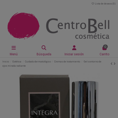
Lista de deseos (
0
)
0
Menú
Búsqueda
Iniciar sesión
Carrito
Inicio
Estética
Cuidado dermatológico
Cremas de tratamiento
Gel contorno de
ojos mirada radiante