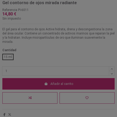
Gel contorno de ojos mirada radiante
Referencia
PI-6011
14,80 €
Sin impuesto
El gel para el contorno de ojos Active hidrata, drena y descongestiona la zona
del área ocular. Contiene un concentrado de activos marinos que reparan la piel
y la hidratan. Incluye micropartículas de oro que iluminan suavemente la
mirada.
Cantidad
15 ml
Añadir al carrito