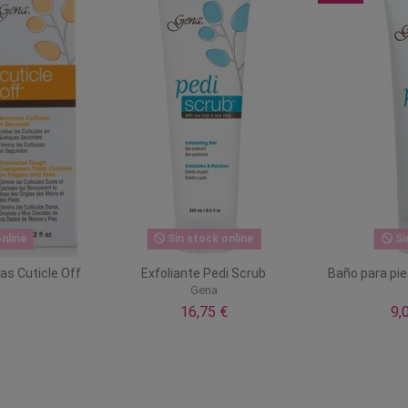
nline
Sin stock online
Si
as Cuticle Off
Exfoliante Pedi Scrub
Baño para pie
Gena
16,75 €
9,