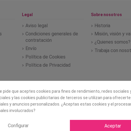
Legal
Sobre nosotros
Aviso legal
Historia
s
Condiciones generales de
Misión, visión y v
contratación
¿Quienes somos?
Envío
Trabaja con noso
Política de Cookies
Política de Privacidad
e pide que aceptes cookies para fines de rendimiento, redes sociales y
iales y las cookies publicitarias de terceros se utilizan para ofrecert
iales y anuncios personalizados. ¿Aceptas estas cookies y el proces
ales involucrados?
Configurar
Aceptar