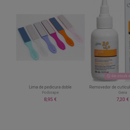
Sin stock o
Lima de pedicura doble
Removedor de cutícul
Podorape
Gena
8,95 €
7,20 €