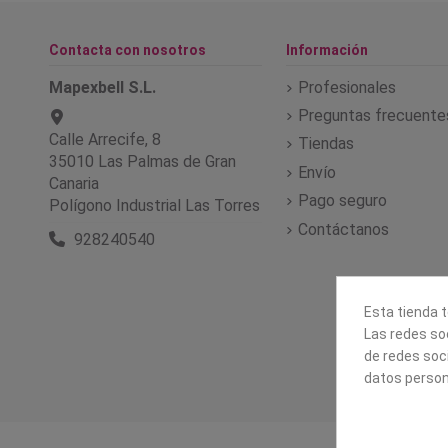
Contacta con nosotros
Información
Mapexbell S.L.
Profesionales
Preguntas frecuente
Calle Arrecife, 8
Tiendas
35010 Las Palmas de Gran
Envío
Canaria
Pago seguro
Polígono Industrial Las Torres
Contáctanos
928240540
Esta tienda t
Las redes soc
de redes soc
datos person