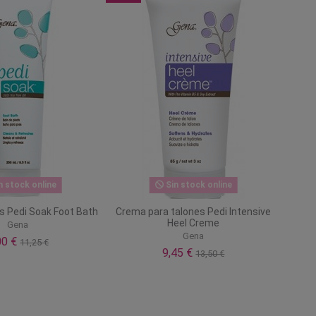
n stock online
Sin stock online
s Pedi Soak Foot Bath
Crema para talones Pedi Intensive
Heel Creme
Gena
Gena
00 €
11,25 €
9,45 €
13,50 €