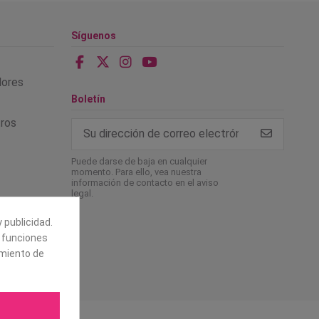
Síguenos
alores
Boletín
tros
Puede darse de baja en cualquier
momento. Para ello, vea nuestra
información de contacto en el aviso
legal.
 publicidad.
e funciones
amiento de