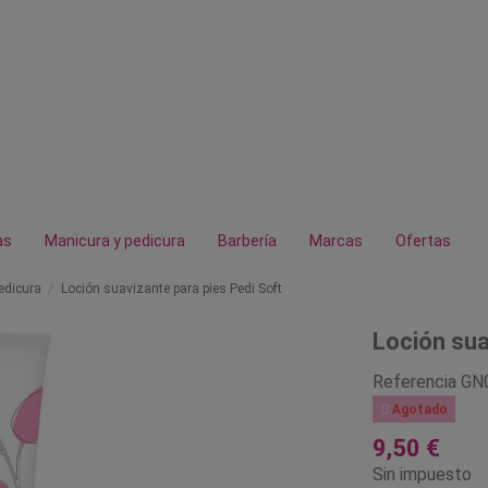
as
Manicura y pedicura
Barbería
Marcas
Ofertas
edicura
Loción suavizante para pies Pedi Soft
Loción sua
Referencia
GN

Agotado
9,50 €
Sin impuesto