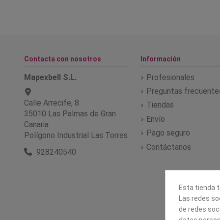
Contacta con nosotros
Información
Mapexbell S.L.
Profesionales
Preguntas frecuente
Calle Arrecife, 8
Tiendas
35010 Las Palmas de Gran
Envío
Canaria
Pago seguro
Polígono Industrial Las Torres
Contáctanos
928240540
Esta tienda t
Las redes soc
de redes soc