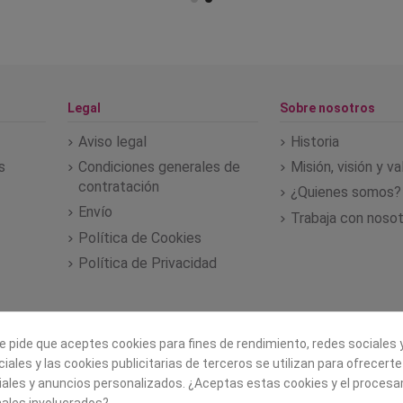
Legal
Sobre nosotros
Aviso legal
Historia
s
Condiciones generales de
Misión, visión y v
contratación
¿Quienes somos?
Envío
Trabaja con noso
Política de Cookies
Política de Privacidad
e pide que aceptes cookies para fines de rendimiento, redes sociales y
iales y las cookies publicitarias de terceros se utilizan para ofrecert
iales y anuncios personalizados. ¿Aceptas estas cookies y el proces