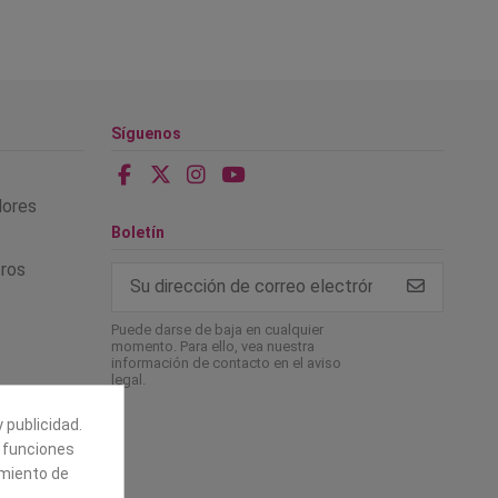
Síguenos
alores
Boletín
tros
Puede darse de baja en cualquier
momento. Para ello, vea nuestra
información de contacto en el aviso
legal.
 publicidad.
e funciones
amiento de