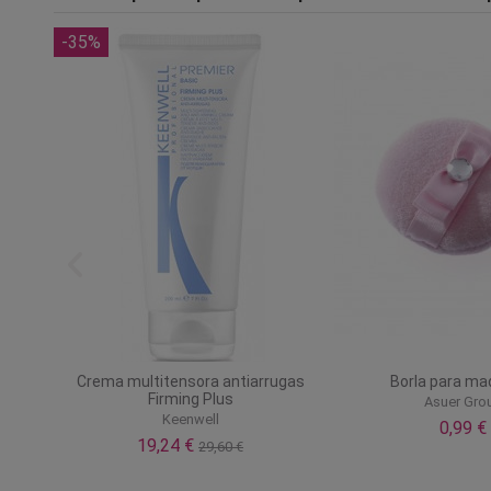
-35%
 You
Crema multitensora antiarrugas
Borla para maq
Firming Plus
Asuer Gro
Keenwell
0,99 €
19,24 €
29,60 €