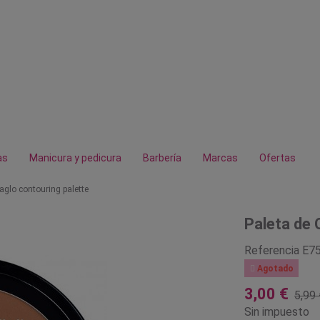
as
Manicura y pedicura
Barbería
Marcas
Ofertas
glo contouring palette
Paleta de 
Referencia
E7

Agotado
3,00 €
5,99 
Sin impuesto