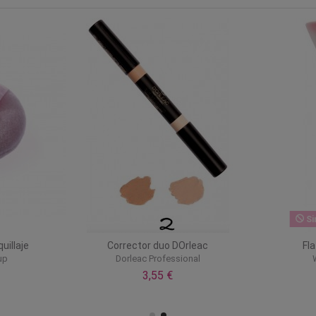
Si
uillaje
Corrector duo DOrleac
Fla
up
Dorleac Professional
3,55 €