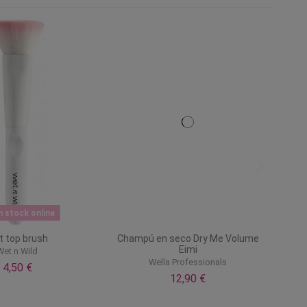
n stock online
t top brush
Champú en seco Dry Me Volume
Eimi
Wet n Wild
Wella Professionals
4,50 €
12,90 €