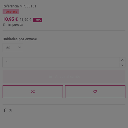
Referencia
MP000161

Agotado
10,95 €
21,90 €
-50%
Sin impuesto
Unidades por envase
Añadir al carrito