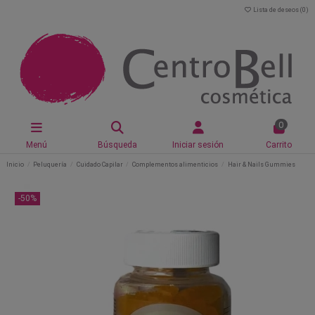
Lista de deseos (
0
)
0
Menú
Búsqueda
Iniciar sesión
Carrito
Inicio
Peluquería
Cuidado Capilar
Complementos alimenticios
Hair & Nails Gummies
-50%