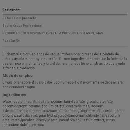
Descripción
Detalles del producto
Sobre Kadus Professional
PRODUCTO SÓLO DISPONIBLE PARA LA PROVINCIA DE LAS PALMAS
Reseñas
(0)
El champú Color Radiance de Kadus Professional protege de la pérdida del
color y ayuda a su mayor duración. De sus ingredientes destacan la fruta de la
pasión, rica en nutrientes y la piel de naranja, que tiene un ph ácido que ayuda
a frenar la oxidación.
Modo de empleo
Emulsionar sobre el cuero cabelludo húmedo. Posteriormente se debe aclarar
con abundante agua.
Ingredientes
Water, sodium laureth sulfate, sodium lauryl sulfate, glycol distearate,
cocomidopropyl betaine, sodium citrate, cocamide mea, sodium
xylenesulfonate, sodium benzoate, dimethicone, fragrance, citric acid, sodium
chloride, salicylic acid, guar hydroxypropyltrimonium chloride, tetrasodium
edta, methylparaben, glyoxylic acid, passiflora edulis fruit extract, citrus
aurantium dulcis peel wax