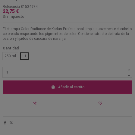
Referencia
81524974
22,75 €
Sin impuesto
El champú Color Radiance de Kadus Professional limpia suavemente el cabello
coloreado respetando los pigmentos de color. Contiene extracto de fruta de la
pasión y lípidos de cáscara de naranja.
Cantidad
250 ml
1 L
Añadir al carrito