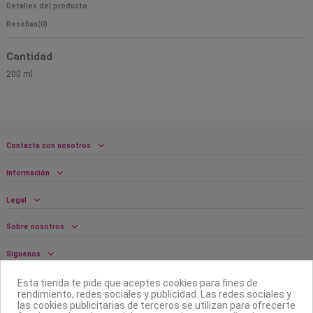
Detalles del producto
Reseñas
(0)
Cantidad
200 ml
Contacta con nosotros
Información
Legal
Sobre nosotros
Síguenos
Boletín
Esta tienda te pide que aceptes cookies para fines de
rendimiento, redes sociales y publicidad. Las redes sociales y
las cookies publicitarias de terceros se utilizan para ofrecerte