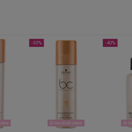
-30%
-40%
nline
Sin stock online
Si