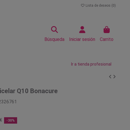
Lista de deseos (
0
)
Búsqueda
Iniciar sesión
Carrito
Ir a tienda profesional
celar Q10 Bonacure
2326761
€
-30%