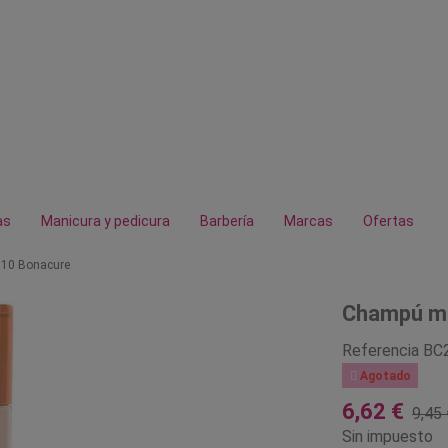
as
Manicura y pedicura
Barbería
Marcas
Ofertas
Q10 Bonacure
Champú mi
Referencia
BC

Agotado
6,62 €
9,45 
Sin impuesto