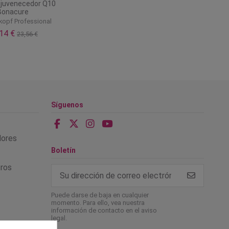
juvenecedor Q10
Bonacure
opf Professional
,14 €
23,56 €
Síguenos
alores
Boletín
tros
Puede darse de baja en cualquier
momento. Para ello, vea nuestra
información de contacto en el aviso
legal.