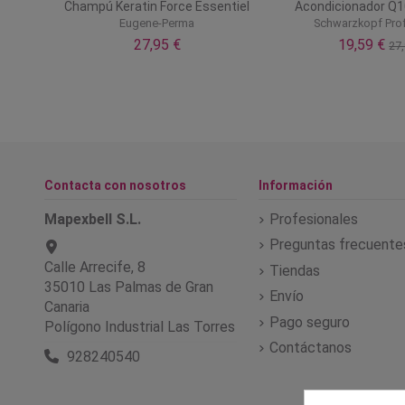
Champú Keratin Force Essentiel
Acondicionador Q1
Eugene-Perma
Schwarzkopf Pro
27,95 €
19,59 €
27,
Contacta con nosotros
Información
Mapexbell S.L.
Profesionales
Preguntas frecuente
Calle Arrecife, 8
Tiendas
35010 Las Palmas de Gran
Envío
Canaria
Pago seguro
Polígono Industrial Las Torres
Contáctanos
928240540