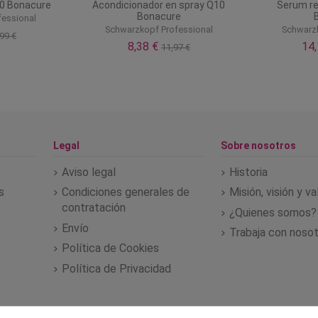
0 Bonacure
Acondicionador en spray Q10
Serum re
Bonacure
fessional
Schwarzkopf Professional
Schwarzk
99 €
8,38 €
14
11,97 €
Legal
Sobre nosotros
Aviso legal
Historia
s
Condiciones generales de
Misión, visión y v
contratación
¿Quienes somos?
Envío
Trabaja con noso
Política de Cookies
Política de Privacidad