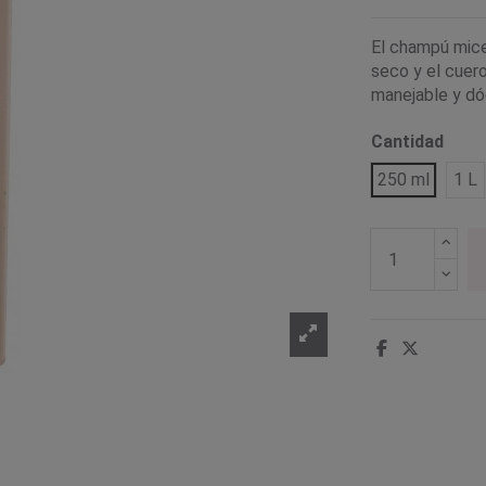
El champú mice
seco y el cuer
manejable y dóc
Cantidad
250 ml
1 L