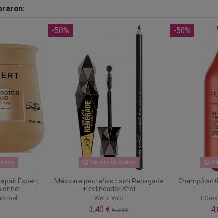
praron:
-50%
-50%
nline
Sin stock online
Si
Repair Expert
Máscara pestañas Lash Renegade
Champú anti 
sionnel
+ delineador Khol
ionnel
Wet n Wild
LOrea
3,40 €
4
6,79 €