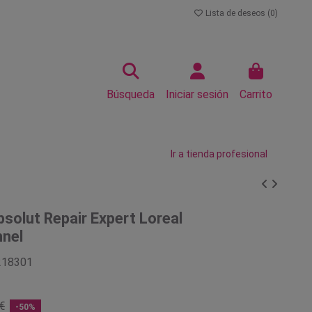
Lista de deseos (
0
)
Búsqueda
Iniciar sesión
Carrito
Ir a tienda profesional
olut Repair Expert Loreal
nnel
218301
€
-50%