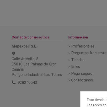
Contacta con nosotros
Información
Mapexbell S.L.
Profesionales
Preguntas frecuente
Calle Arrecife, 8
Tiendas
35010 Las Palmas de Gran
Envío
Canaria
Pago seguro
Polígono Industrial Las Torres
Contáctanos
928240540
Esta tienda t
Las redes soc