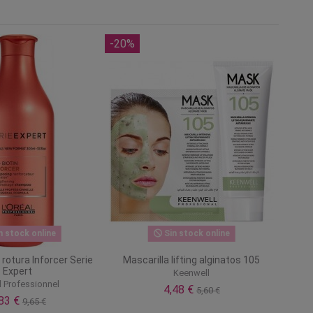
-20%
n stock online
Sin stock online
rotura Inforcer Serie
Mascarilla lifting alginatos 105
Expert
Keenwell
l Professionnel
4,48 €
5,60 €
,83 €
9,65 €