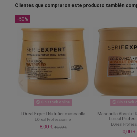
Clientes que compraron este producto también com
-50%
Sin stock online
Sin stock o
oras
LOreal Expert Nutrifier mascarilla
Mascarilla Absolut 
Loreal Profes
LOreal Professionnel
l
LOreal Profess
8,00 €
16,00 €
0,00 €