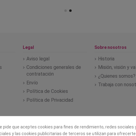
Legal
Sobre nosotros
Aviso legal
Historia
s
Condiciones generales de
Misión, visión y v
contratación
¿Quienes somos?
Envío
Trabaja con noso
Política de Cookies
Política de Privacidad
e pide que aceptes cookies para fines de rendimiento, redes sociales y
iales y las cookies publicitarias de terceros se utilizan para ofrecert