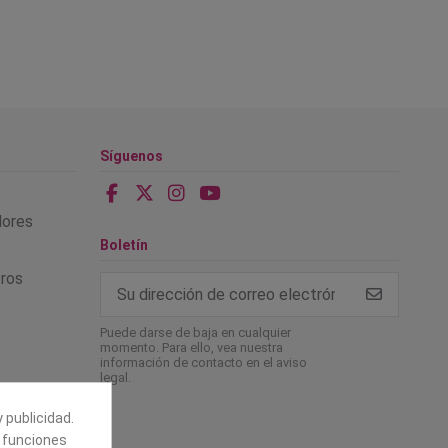
Síguenos
alores
Boletín
tros
Puede darse de baja en cualquier
momento. Para ello, vea nuestra
información de contacto en el aviso
legal.
 publicidad.
e funciones