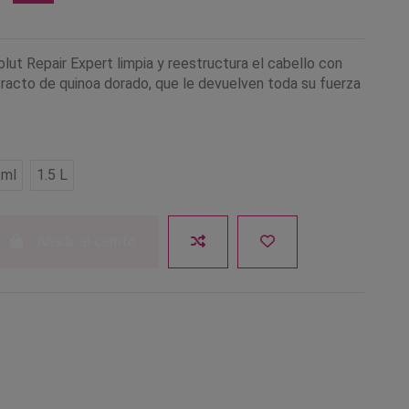
ut Repair Expert limpia y reestructura el cabello con
tracto de quinoa dorado, que le devuelven toda su fuerza
 ml
1.5 L
Añadir al carrito