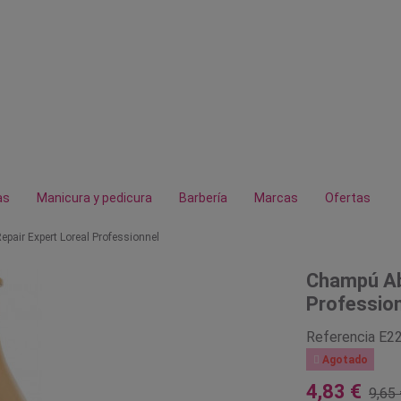
as
Manicura y pedicura
Barbería
Marcas
Ofertas
pair Expert Loreal Professionnel
Champú Abs
Professio
Referencia
E2

Agotado
4,83 €
9,65 