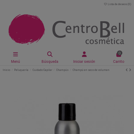
Lista de deseos (
0
)
0
Menú
Búsqueda
Iniciar sesión
Carrito
Inicio
Peluquería
Cuidado Capilar
Champús
Champú en seco de volumen