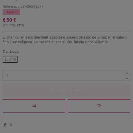
Referencia
094C6512677

Agotado
6,50 €
Sin impuesto
El champú en seco Steinhart absorbe el exceso de sebo de la raiz en el cabello
fino y sin volumen. La melena queda suelta, limpia y con volumen.
Cantidad
200 ml
Añadir al carrito