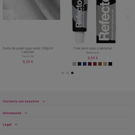
/m²
Tinte para cejas y pestañas
Majirel
Refectocil
LOreal Professionnel
8,99 €
7,63 €
10,90 €
Contacta con nosotros
Información
Legal