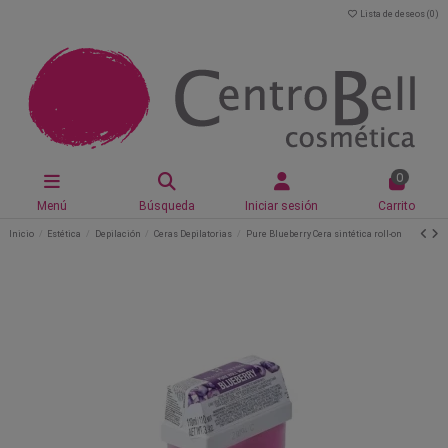
Lista de deseos (
0
)
0
Menú
Búsqueda
Iniciar sesión
Carrito
Inicio
Estética
Depilación
Ceras Depilatorias
Pure Blueberry Cera sintética roll-on