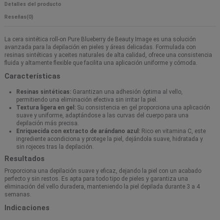
Detalles del producto
Reseñas
(0)
La cera sintética roll-on Pure Blueberry de Beauty Image es una solución
avanzada para la depilación en pieles y áreas delicadas. Formulada con
resinas sintéticas y aceites naturales de alta calidad, ofrece una consistencia
fluida y altamente flexible que facilita una aplicación uniforme y cómoda.
Características
Resinas sintéticas:
Garantizan una adhesión óptima al vello,
permitiendo una eliminación efectiva sin irritar la piel.
Textura ligera en gel:
Su consistencia en gel proporciona una aplicación
suave y uniforme, adaptándose a las curvas del cuerpo para una
depilación más precisa.
Enriquecida con extracto de arándano azul:
Rico en vitamina C, este
ingrediente acondiciona y protege la piel, dejándola suave, hidratada y
sin rojeces tras la depilación.
Resultados
Proporciona una depilación suave y eficaz, dejando la piel con un acabado
perfecto y sin restos. Es apta para todo tipo de pieles y garantiza una
eliminación del vello duradera, manteniendo la piel depilada durante 3 a 4
semanas.
Indicaciones