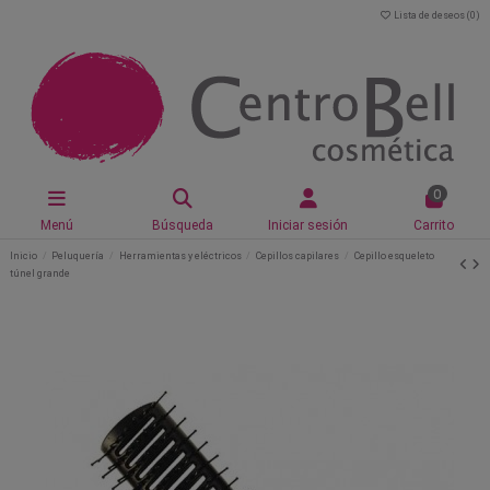
Lista de deseos (
0
)
0
Menú
Búsqueda
Iniciar sesión
Carrito
Inicio
Peluquería
Herramientas y eléctricos
Cepillos capilares
Cepillo esqueleto
túnel grande