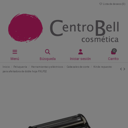
Lista de deseos (
0
)
0
Menú
Búsqueda
Iniciar sesión
Carrito
Inicio
Peluquería
Herramientas y eléctricos
Cabezales de corte
Kit de repuesto
para afeitadora de doble hoja FXLFS2