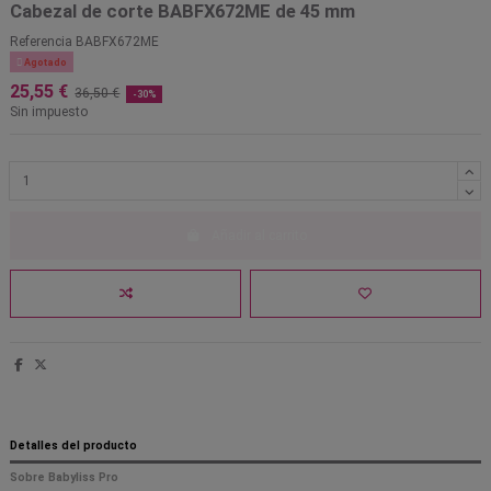
Cabezal de corte BABFX672ME de 45 mm
Referencia
BABFX672ME

Agotado
25,55 €
36,50 €
-30%
Sin impuesto
Añadir al carrito
Detalles del producto
Sobre Babyliss Pro