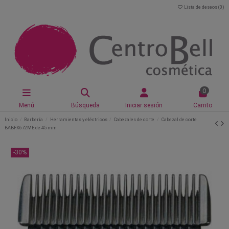
Lista de deseos (
0
)
0
Menú
Búsqueda
Iniciar sesión
Carrito
Inicio
Barbería
Herramientas y eléctricos
Cabezales de corte
Cabezal de corte
BABFX672ME de 45 mm
-30%