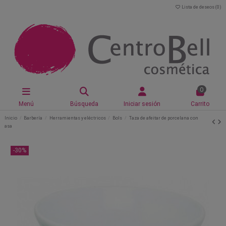
Lista de deseos (
0
)
0
Menú
Búsqueda
Iniciar sesión
Carrito
Inicio
Barbería
Herramientas y eléctricos
Bols
Taza de afeitar de porcelana con
asa
-30%