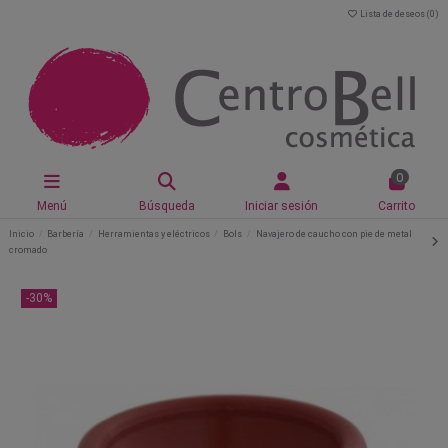
Lista de deseos (
0
)
0
Menú
Búsqueda
Iniciar sesión
Carrito
Inicio
Barbería
Herramientas y eléctricos
Bols
Navajero de caucho con pie de metal
cromado
-30%