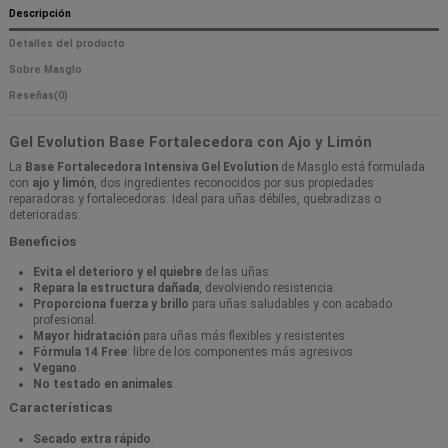
Descripción
Detalles del producto
Sobre Masglo
Reseñas
(0)
Gel Evolution Base Fortalecedora con Ajo y Limón
La
Base Fortalecedora Intensiva Gel Evolution
de Masglo está formulada
con
ajo y limón
, dos ingredientes reconocidos por sus propiedades
reparadoras y fortalecedoras. Ideal para uñas débiles, quebradizas o
deterioradas.
Beneficios
Evita el deterioro y el quiebre
de las uñas.
Repara la estructura dañada
, devolviendo resistencia.
Proporciona fuerza y brillo
para uñas saludables y con acabado
profesional.
Mayor hidratación
para uñas más flexibles y resistentes.
Fórmula 14 Free
: libre de los componentes más agresivos.
Vegano
.
No testado en animales
.
Características
Secado extra rápido
.