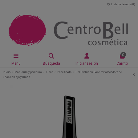
Lista de deseos (
0
)
0
Menú
Búsqueda
Iniciar sesión
Carrito
Inicio
Manicura y pedicura
Uñas
Base Coats
Gel Evolution Base fortalecedora de
uñas con ajo y limón